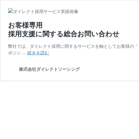
お客様専用
採用支援に関する総合お問い合わせ
弊社では、ダイレクト採用に関するサービスを軸としてお客様の
お
ポジシ …
続きを読む
客
様
株式会社ダイレクトソーシング
専
用
採
用
支
援
に
関
す
る
総