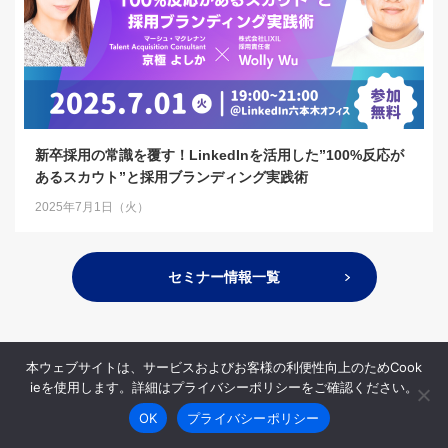
新卒採用の常識を覆す！LinkedInを活用した”100%反応が
あるスカウト”と採用ブランディング実践術
2025年7月1日（火）
セミナー情報一覧
本ウェブサイトは、サービスおよびお客様の利便性向上のためCook
ieを使用します。詳細はプライバシーポリシーをご確認ください。
OK
プライバシーポリシー
LinkedIn
採用
戦略
実行
の
から
までを