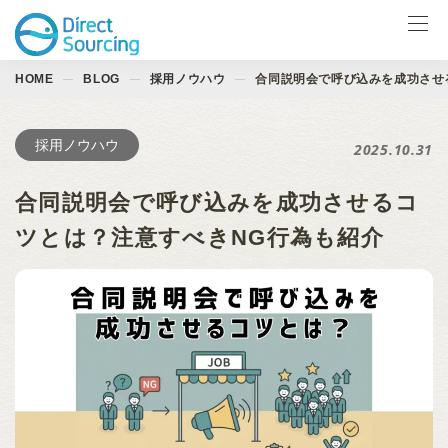
HOME
BLOG
採用ノウハウ
合同説明会で呼び込みを成功させ
サービス一覧
LinkedIn製品
採用ノウハウ
2025.10.31
導入事例
合同説明会で呼び込みを成功させるコ
お役立ち資料
ツとは？注意すべきNG行為も紹介
イベント
ブログ
会社情報
お問合せ ↗