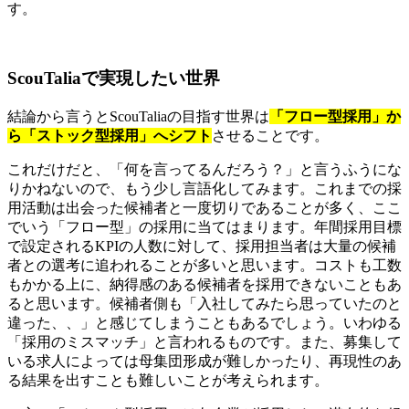
す。
ScouTaliaで実現したい世界
結論から言うとScouTaliaの目指す世界は
「フロー型採用」か
ら「ストック型採用」へシフト
させることです。
これだけだと、「何を言ってるんだろう？」と言うふうにな
りかねないので、もう少し言語化してみます。これまでの採
用活動は出会った候補者と一度切りであることが多く、ここ
でいう「フロー型」の採用に当てはまります。年間採用目標
で設定されるKPIの人数に対して、採用担当者は大量の候補
者との選考に追われることが多いと思います。コストも工数
もかかる上に、納得感のある候補者を採用できないこともあ
ると思います。候補者側も「入社してみたら思っていたのと
違った、、」と感じてしまうこともあるでしょう。いわゆる
「採用のミスマッチ」と言われるものです。また、募集して
いる求人によっては母集団形成が難しかったり、再現性のあ
る結果を出すことも難しいことが考えられます。