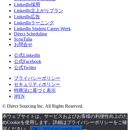
LinkedIn採用
LinkedIn立上がりプラン
LinkedIn広告
LinkedInラーニング
LinkedIn Student Career Week
Direct Scheduling
ScouTalia
お問合せ
公式LinkedIn
公式Facebook
公式Twitter
プライバシーポリシー
セキュリティポリシー
特商法に基づく表示
JP
EN
© Direct Sourcing Inc. All Rights Reserved.
本ウェブサイトは、サービスおよびお客様の利便性向上のた
めCookieを使用します。詳細はプライバシーポリシーをご確
認ください。
OK
プライバシーポリシー