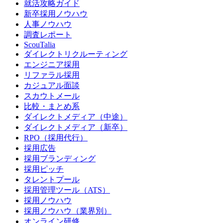
就活攻略ガイド
新卒採用ノウハウ
人事ノウハウ
調査レポート
ScouTalia
ダイレクトリクルーティング
エンジニア採用
リファラル採用
カジュアル面談
スカウトメール
比較・まとめ系
ダイレクトメディア（中途）
ダイレクトメディア（新卒）
RPO（採用代行）
採用広告
採用ブランディング
採用ピッチ
タレントプール
採用管理ツール（ATS）
採用ノウハウ
採用ノウハウ（業界別）
オンライン研修