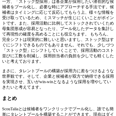
一方、「ストック型採用」は各企業が採用したい潜在的な候
補者をプール化し、必要な時にアプローチする手法です。候
補者はタイミングに応じて反応してもらう上、様々な情報を
受け取っているため、ミスマッチが生じにくいことがポイン
トです。また、採用活動に比例してストックされていくため
母集団形成が容易となったり、プール化したデータを集計し
て再現性の確度を高めることにも役立ちます。 もちろん、
完全シフトは現実的に難しいと思いますし、ストック型はす
ぐにシフトできるものでもありません。それでも、少しづつ
「ストック型」にシフトしていくことで、採用活動のコスト
並びに工数を削減し、採用担当者の負担を少しでも軽くした
いと考えております。
まさに、タレントプールの構築が採用力に差をつけるような
世界観です。そして、企業と候補者が双方で納得できる採用
を実現させ、互いがwin-winとなるような採用を増やしてい
きたいと考えてます。
まとめ
ScouTaliaとは候補者をワンクリックでプール化し、誰でも簡
単にタレントプールを構築することができます。現在はダイ