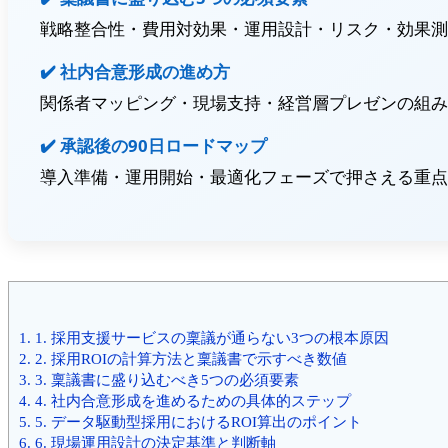
戦略整合性・費用対効果・運用設計・リスク・効果測
✔️ 社内合意形成の進め方
関係者マッピング・現場支持・経営層プレゼンの組み
✔️ 承認後の90日ロードマップ
導入準備・運用開始・最適化フェーズで押さえる重点
1.
1. 採用支援サービスの稟議が通らない3つの根本原因
2.
2. 採用ROIの計算方法と稟議書で示すべき数値
3.
3. 稟議書に盛り込むべき5つの必須要素
4.
4. 社内合意形成を進めるための具体的ステップ
5.
5. データ駆動型採用におけるROI算出のポイント
6.
6. 現場運用設計の決定基準と判断軸