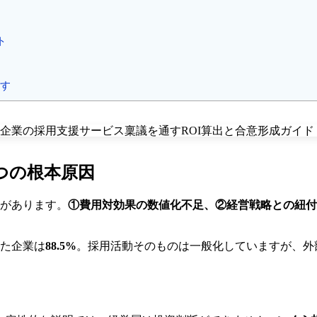
ト
す
3つの根本原因
ンがあります。
①費用対効果の数値化不足、②経営戦略との紐付
った企業は
88.5%
。採用活動そのものは一般化していますが、外