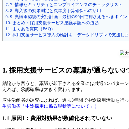
7.
7. 情報セキュリティとコンプライアンスのチェックリスト
8.
8. 導入後の効果測定と次年度予算確保への活用
9.
9. 稟議承認後の実行計画：最初の90日で押さえるべきポイン
10.
まとめ：採用支援サービス稟議承認への道筋
11.
よくある質問（FAQ）
12.
採用支援サービス導入の検討を、データドリブンで支援しま
1. 採用支援サービスの稟議が通らない
結論から言うと、稟議が却下される企業には共通の3パター
えれば、承認確率は大きく変わります。
厚生労働省の調査によれば、過去3年間で中途採用活動を行
生労働省「中途採用に係る現状等について」）
1.1 原因1：費用対効果が数値化されていない