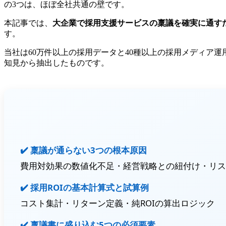
の3つは、ほぼ全社共通の壁です。
本記事では、
大企業で採用支援サービスの稟議を確実に通すた
す。
当社は60万件以上の採用データと40種以上の採用メディア
知見から抽出したものです。
✔️ 稟議が通らない3つの根本原因
費用対効果の数値化不足・経営戦略との紐付け・リス
✔️ 採用ROIの基本計算式と試算例
コスト集計・リターン定義・純ROIの算出ロジック
✔️ 稟議書に盛り込む5つの必須要素