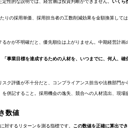
た定性的な説明では、経営層は投資判断ができません。
いくら
あたりの採用単価、採用担当者の工数削減効果を金額換算して
するかが不明確だと、優先順位は上がりません。中期経営計画
、
「事業目標を達成するための人材を、いつまでに、何人、確
リスク評価が不十分だと、コンプライアンス担当や法務部門か
」
を併記すること。採用機会の逸失、競合への人材流出、現場
べき数値
じたコストに対するリターンを測る指標です。
この数値を正確に算出でき