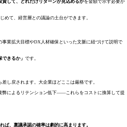
投資して、どれだけリターンが見込めるか
を金額で示す必要が
はじめて、経営層との議論の土台ができます。
の事業拡大目標やDX人材確保といった文脈に紐づけて説明で
保できるか」
です。
ら差し戻されます。大企業ほどここは厳格です。
疲弊によるリテンション低下――これらをコストに換算して提
れば、稟議承認の確率は劇的に高まります。