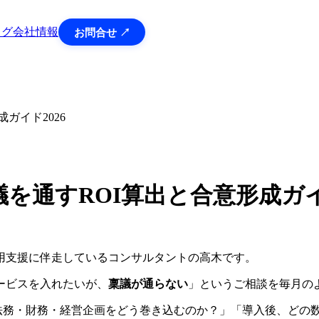
ログ
会社情報
お問合せ ↗
ガイド2026
を通すROI算出と合意形成ガイド
用支援に伴走しているコンサルタントの高木です。
ービスを入れたいが、
稟議が通らない
」というご相談を毎月の
・法務・財務・経営企画をどう巻き込むのか？」「導入後、どの