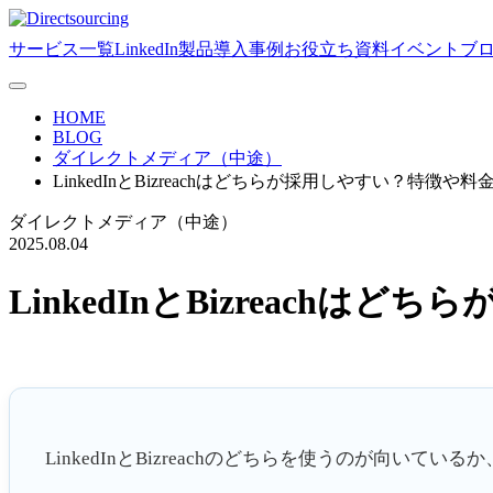
サービス一覧
LinkedIn製品
導入事例
お役立ち資料
イベント
ブ
HOME
BLOG
ダイレクトメディア（中途）
LinkedInとBizreachはどちらが採用しやすい？特徴や
ダイレクトメディア（中途）
2025.08.04
LinkedInとBizreach
LinkedInとBizreachのどちらを使うのが向い