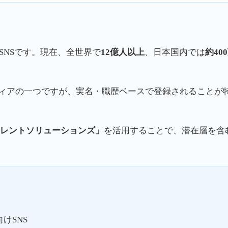
たSNSです。現在、全世界で
12億人以上
、日本国内では
約40
ーシャルメディアの一つですが、実名・職歴ベースで登録される
Inタレントソリューションズ」
を活用することで、潜在層を含
けSNS