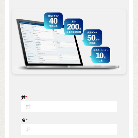
姓
*
名
*