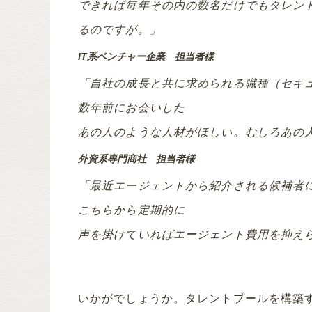
できれば毎年その内の数名だけでもタレン
るのですが。」
IT系ベンチャー企業 担当者様
「自社の成長と共に求められる職種（セキ
数年前にお会いした
あの人のような人材がほしい。むしろあの
外資系専門商社 担当者様
「最近エージェントから紹介される候補者
こちらから定期的に
声を掛けていればエージェント費用を抑え
いかがでしょうか。タレントプールを構築