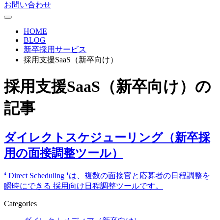
お問い合わせ
HOME
BLOG
新卒採用サービス
採用支援SaaS（新卒向け）
採用支援SaaS（新卒向け）
の
記事
ダイレクトスケジューリング（新卒採
用の面接調整ツール）
❛ Direct Scheduling ❜は、複数の面接官と応募者の⽇程調整を
瞬時にできる 採⽤向け日程調整ツールです。
Categories