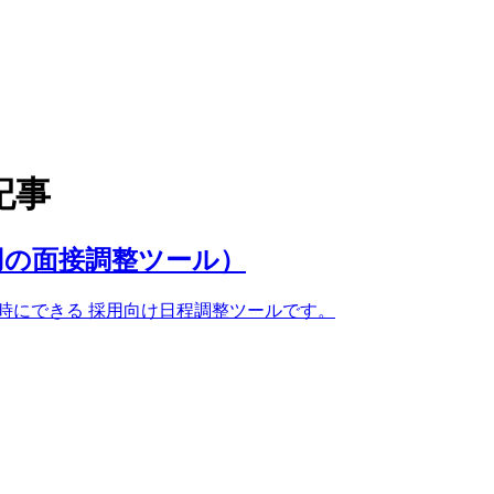
記事
用の面接調整ツール）
程調整を瞬時にできる 採⽤向け日程調整ツールです。