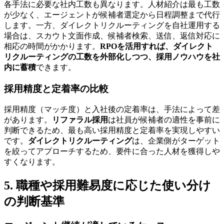
各手法に必要な社内工数も異なります。人材紹介は最も工数
が少なく、エージェントが候補者選定から日程調整まで代行
します。一方、ダイレクトリクルーティングを自社運用する
場合は、スカウト文面作成、候補者検索、送信、返信対応に
相応の時間がかかります。
RPOを活用すれば、ダイレクト
リクルーティングの工数を外部化しつつ、採用ノウハウを社
内に蓄積
できます。
採用精度と定着率の比較
採用精度（マッチ度）と入社後の定着率は、手法によって差
があります。
リファラル採用
は社員が候補者の適性を事前に
判断できるため、最も高い採用精度と定着率を実現しやすい
です。
ダイレクトリクルーティング
は、企業側がターゲット
を絞ってアプローチするため、要件に合った人材を獲得しや
すくなります。
5. 職種や採用難易度に応じた使い分け
の判断基準