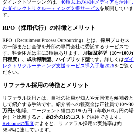
ダイレクトソーシングは、
40種以上の採用メディアを活用し
たダイレクトリクルーティング支援サービス
を展開していま
す。
RPO（採用代行）の特徴とメリット
RPO（Recruitment Process Outsourcing）とは、採用プロセス
の一部または全部を外部の専門会社に委託するサービスで
す。料金体系は主に3種類あります。
月額固定型（10〜100万
円程度）、成功報酬型、ハイブリッド型
です。詳しくは
ダイ
レクトリクルーティング支援サービス導入手順2026
をご覧く
ださい。
リファラル採用の特徴とメリット
リファラル採用とは、自社の社員が知人や元同僚を候補者と
して紹介する手法です。紹介者への報奨金は正社員で
10〜30
万円
が相場。エージェント経由の180万円（年収600万円の場
合）と比較すると、
約3分の1のコスト
で採用できます。
Refcomeの調査
によると、リファラル採用の実施率は約
58.4%に達しています。