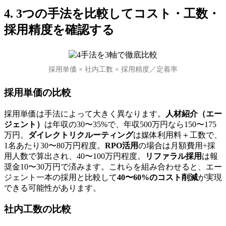
4. 3つの手法を比較してコスト・工数・
採用精度を確認する
採用単価 × 社内工数 × 採用精度／定着率
採用単価の比較
採用単価は手法によって大きく異なります。
人材紹介（エー
ジェント）
は年収の30〜35%で、年収500万円なら150〜175
万円。
ダイレクトリクルーティング
は媒体利用料＋工数で、
1名あたり30〜80万円程度。
RPO活用
の場合は月額費用÷採
用人数で算出され、40〜100万円程度。
リファラル採用
は報
奨金10〜30万円で済みます。これらを組み合わせると、エー
ジェント一本の採用と比較して
40〜60%のコスト削減
が実現
できる可能性があります。
社内工数の比較