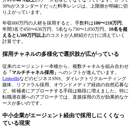
30%がスタンダードだった料率レンジは、上限側が明確に切
り上がっています。
年収600万円の人材を採用すると、手数料は
180〜210万円
。
年間3名で450〜630万円、5名なら750〜1,050万円。
10名を超
えると1,500万円以上
のコストが人材紹介だけに消えていく
計算です。
採用チャネルの多様化で選択肢が広がっている
従来のエージェント一本槍から、複数チャネルを組み合わせ
る
「マルチチャネル採用」
へのシフトが進んでいます。
LinkedIn
などのビジネスSNS、ダイレクトリクルーティング
媒体、リファラル採用、オウンドメディア経由の自然応募な
ど、候補者にアプローチする手段は格段に増えました。特に
転職潜在層へのアプローチでは、直接採用の方が効果的なケ
ースが多いのです。
中小企業がエージェント経由で採用しにくくなっ
ている現実