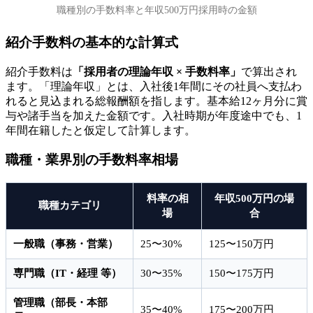
職種別の手数料率と年収500万円採用時の金額
紹介手数料の基本的な計算式
紹介手数料は
「採用者の理論年収 × 手数料率」
で算出され
ます。「理論年収」とは、入社後1年間にその社員へ支払わ
れると見込まれる総報酬額を指します。基本給12ヶ月分に賞
与や諸手当を加えた金額です。入社時期が年度途中でも、1
年間在籍したと仮定して計算します。
職種・業界別の手数料率相場
料率の相
年収500万円の場
職種カテゴリ
場
合
一般職（事務・営業）
25〜30%
125〜150万円
専門職（IT・経理 等）
30〜35%
150〜175万円
管理職（部長・本部
35〜40%
175〜200万円