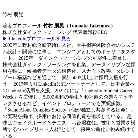
竹村 朋晃
著者プロフィール
竹村 朋晃（Tomoaki Takemura）
株式会社ダイレクトソーシング 代表取締役CEO
▶︎ LinkedInプロフィールを見る
2005年に野村総合研究所に入社。大手損害保険会社のシステ
ム設計・開発に従事し、エンジニアとしてのキャリアをスタ
ート。 2015年、ダイレクトソーシングの可能性に着目し、
株式会社ダイレクトソーシングを創業。データドリブンな採
用を軸に、候補者データの構造化、スカウト改善、タレント
プール構築などを通じて、累計500社以上の採用支援を行
う。 2017年よりLinkedIn公式パートナーとして、日本企業へ
のLinkedIn活用を支援。2025年には「LinkedIn Student Career
Week」を主催し、5,000名超の学生と40社超の企業をマッチ
ングさせるなど、イベントプロデュースでも実績多数。
「Stand Alone Complex Society（個が独立し共創する社会）」
の実現を掲げ、採用における価値創造を追求している。 趣
味はウェイクボードとテニス。お台場在住。技術と営業を横
断する“ハイブリッド人材”として、採用の進化に挑み続けて
いる。