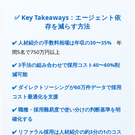
✅ Key Takeaways：エージェント依
存を減らす方法
✔️ 人材紹介の手数料相場は年収の30〜35%
年
間5名で750万円以上
✔️ 3手法の組み合わせで採用コスト40〜60%削
減可能
✔️ ダイレクトソーシングが60万件データで採用
コスト最適化を支援
✔️ 職種・採用難易度で使い分けの判断基準を明
確化する
✔️ リファラル採用は人材紹介の約3分の1のコス