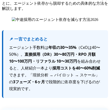
とに、エージェント依存から脱却するための具体的な方法を
解説します。
📌 一言でまとめると
エージェント手数料は
年収の30〜35%
（CxOは40〜
50%）。
直接採用（DR）30〜80万円・RPO 月額
10〜100万円・リファラル 10〜30万円
を組み合わせ
ると、人材紹介一本より
採用コストを40〜60%削減
できます。「現状分析 → パイロット → スケール」
の
3フェーズ・6ヶ月
で段階的に依存度を下げるのが
現実的です。