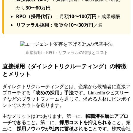
たり
30〜80万円
RPO（採用代行）
：月額
10〜100万円
＋成果報酬
リファラル採用
：報奨金
10〜30万円
／名
直接採用・RPO・リファラルの特徴とコスト
直接採用（ダイレクトリクルーティング）の特徴
とメリット
ダイレクトリクルーティングとは、企業から候補者に直接ア
プローチする
「攻めの採用」手法
です。LinkedInやビズリー
チなどのプラットフォームを通じて、求める人材にピンポイ
ントでスカウトを送ります。
主なメリットは3つあります。第一に、
転職潜在層にアプロ
ーチできる
こと。第二に、
採用コストを抑えられる
こと。第
三に、
採用ノウハウが社内に蓄積される
ことです。株式会社