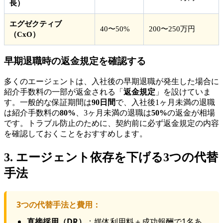
長）
エグゼクティブ
40〜50%
200〜250万円
（CxO）
早期退職時の返金規定を確認する
多くのエージェントは、入社後の早期退職が発生した場合に
紹介手数料の一部が返金される「
返金規定
」を設けていま
す。一般的な保証期間は
90日間
で、入社後1ヶ月未満の退職
は紹介手数料の
80%
、3ヶ月未満の退職は
50%
の返金が相場
です。トラブル防止のために、契約前に必ず返金規定の内容
を確認しておくことをおすすめします。
3. エージェント依存を下げる3つの代替
手法
3つの代替手法と費用：
直接採用（DR）
：媒体利用料＋成功報酬で1名あ