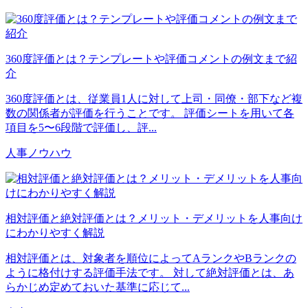
360度評価とは？テンプレートや評価コメントの例文まで紹
介
360度評価とは、従業員1人に対して上司・同僚・部下など複
数の関係者が評価を行うことです。 評価シートを用いて各
項目を5〜6段階で評価し、評...
人事ノウハウ
相対評価と絶対評価とは？メリット・デメリットを人事向け
にわかりやすく解説
相対評価とは、対象者を順位によってAランクやBランクの
ように格付けする評価手法です。 対して絶対評価とは、あ
らかじめ定めておいた基準に応じて...