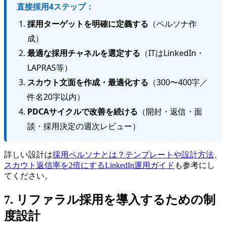
直接採用4ステップ：
採用ターゲットを明確に定義する
（ペルソナ作
成）
最適な採用チャネルを選定する
（ITはLinkedIn・
LAPRAS等）
スカウト文面を作成・最適化する
（300〜400字／
件名20字以内）
PDCAサイクルで改善を続ける
（開封・返信・面
談・採用決定の週次レビュー）
詳しい設計は
採用ペルソナとは？テンプレートや設計方法
、
スカウト返信率を2倍にするLinkedIn運用ガイド
も参考にし
てください。
7. リファラル採用を導入するための制
度設計