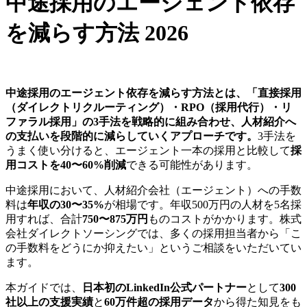
中途採用のエージェント依存
を減らす方法 2026
中途採用のエージェント依存を減らす方法とは、「直接採用
（ダイレクトリクルーティング）・RPO（採用代行）・リ
ファラル採用」の3手法を戦略的に組み合わせ、人材紹介へ
の支払いを段階的に減らしていくアプローチです。
3手法を
うまく使い分けると、エージェント一本の採用と比較して
採
用コストを40〜60%削減
できる可能性があります。
中途採用において、人材紹介会社（エージェント）への手数
料は
年収の30〜35%
が相場です。年収500万円の人材を5名採
用すれば、合計
750〜875万円
ものコストがかかります。株式
会社ダイレクトソーシングでは、多くの採用担当者から「こ
の手数料をどうにか抑えたい」というご相談をいただいてい
ます。
本ガイドでは、
日本初のLinkedIn公式パートナー
として
300
社以上の支援実績
と
60万件超の採用データ
から得た知見をも