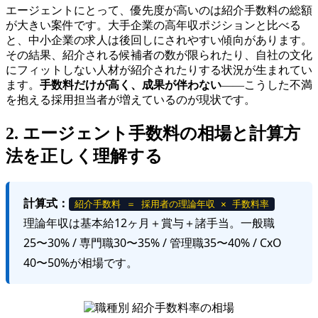
エージェントにとって、優先度が高いのは紹介手数料の総額
が大きい案件です。大手企業の高年収ポジションと比べる
と、中小企業の求人は後回しにされやすい傾向があります。
その結果、紹介される候補者の数が限られたり、自社の文化
にフィットしない人材が紹介されたりする状況が生まれてい
ます。
手数料だけが高く、成果が伴わない
——こうした不満
を抱える採用担当者が増えているのが現状です。
2. エージェント手数料の相場と計算方
法を正しく理解する
計算式：
紹介手数料 ＝ 採用者の理論年収 × 手数料率
理論年収は基本給12ヶ月＋賞与＋諸手当。一般職
25〜30% / 専門職30〜35% / 管理職35〜40% / CxO
40〜50%が相場です。