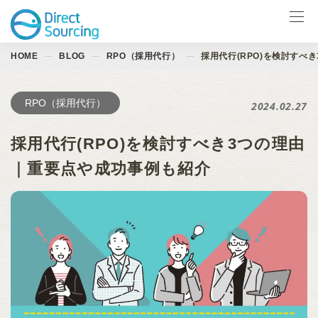
HOME
BLOG
RPO（採用代行）
採用代行(RPO)を検討すべ
サービス一覧
LinkedIn製品
RPO（採用代行）
2024.02.27
導入事例
採用代行(RPO)を検討すべき3つの理由
お役立ち資料
｜重要点や成功事例も紹介
イベント
ブログ
会社情報
お問合せ ↗