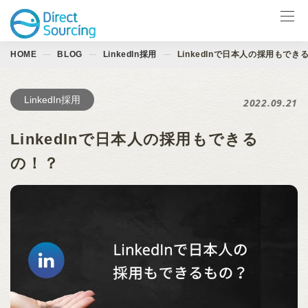
HOME
BLOG
LinkedIn採用
LinkedInで日本人の採用もでき
サービス一覧
LinkedIn製品
LinkedIn採用
2022.09.21
導入事例
LinkedInで日本人の採用もできる
お役立ち資料
の！？
イベント
ブログ
会社情報
お問合せ ↗