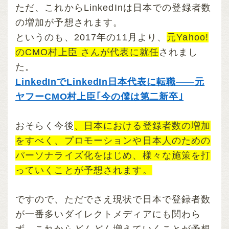
ただ、これからLinkedInは日本での登録者数
の増加が予想されます。
というのも、2017年の11月より、
元Yahoo!
のCMO村上臣 さんが代表に就任
されまし
た。
LinkedInでLinkedIn日本代表に転職——元
ヤフーCMO村上臣｢今の僕は第二新卒｣
おそらく今後
、日本における登録者数の増加
をすべく、プロモーションや日本人のための
パーソナライズ化をはじめ、様々な施策を打
っていくことが予想されます。
ですので、ただでさえ現状で日本で登録者数
が一番多いダイレクトメディアにも関わら