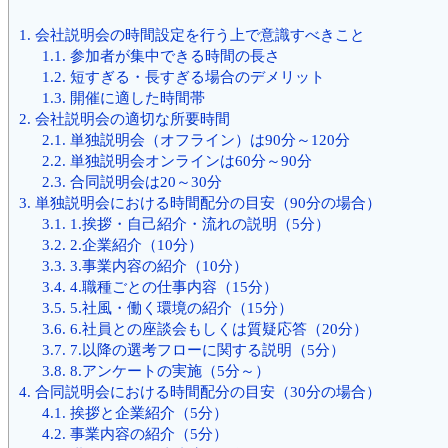
1.
会社説明会の時間設定を行う上で意識すべきこと
1.1.
参加者が集中できる時間の長さ
1.2.
短すぎる・長すぎる場合のデメリット
1.3.
開催に適した時間帯
2.
会社説明会の適切な所要時間
2.1.
単独説明会（オフライン）は90分～120分
2.2.
単独説明会オンラインは60分～90分
2.3.
合同説明会は20～30分
3.
単独説明会における時間配分の目安（90分の場合）
3.1.
1.挨拶・自己紹介・流れの説明（5分）
3.2.
2.企業紹介（10分）
3.3.
3.事業内容の紹介（10分）
3.4.
4.職種ごとの仕事内容（15分）
3.5.
5.社風・働く環境の紹介（15分）
3.6.
6.社員との座談会もしくは質疑応答（20分）
3.7.
7.以降の選考フローに関する説明（5分）
3.8.
8.アンケートの実施（5分～）
4.
合同説明会における時間配分の目安（30分の場合）
4.1.
挨拶と企業紹介（5分）
4.2.
事業内容の紹介（5分）