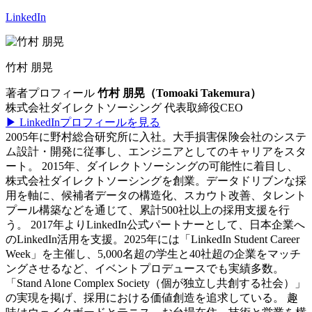
LinkedIn
竹村 朋晃
著者プロフィール
竹村 朋晃（Tomoaki Takemura）
株式会社ダイレクトソーシング 代表取締役CEO
▶︎ LinkedInプロフィールを見る
2005年に野村総合研究所に入社。大手損害保険会社のシステ
ム設計・開発に従事し、エンジニアとしてのキャリアをスタ
ート。 2015年、ダイレクトソーシングの可能性に着目し、
株式会社ダイレクトソーシングを創業。データドリブンな採
用を軸に、候補者データの構造化、スカウト改善、タレント
プール構築などを通じて、累計500社以上の採用支援を行
う。 2017年よりLinkedIn公式パートナーとして、日本企業へ
のLinkedIn活用を支援。2025年には「LinkedIn Student Career
Week」を主催し、5,000名超の学生と40社超の企業をマッチ
ングさせるなど、イベントプロデュースでも実績多数。
「Stand Alone Complex Society（個が独立し共創する社会）」
の実現を掲げ、採用における価値創造を追求している。 趣