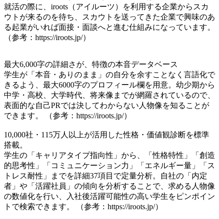
就活の際に、iroots（アイルーツ）を利用する企業からスカ
ウトが来るのを待ち、スカウトを送ってきた企業で興味のあ
る起業がいれば面接・面談へと進む仕組みになっています。
（参考：https://iroots.jp/）
最大6,000字の詳細さが、特徴の本音データベース
学生が「本音・ありのまま」の自分を余すことなく言語化で
きるよう、最大6000字のプロフィール欄を用意。幼少期から
中学・高校、大学時代、将来像までが網羅されているので、
表面的な自己PRでは決してわからない人物像を知ることが
できます。 （参考：https://iroots.jp/）
10,000社・115万人以上が活用した性格・価値観診断を標準
搭載。
学生の「キャリアタイプ指向性」から、「性格特性」「創造
的思考性」「コミュニケーション力」「エネルギー量」「ス
トレス耐性」までを詳細37項目で定量分析。自社の「内定
者」や「活躍社員」の傾向を分析することで、求める人物像
の数値化を行い、入社後活躍可能性の高い学生をピンポイン
トで検索できます。 （参考：https://iroots.jp/）