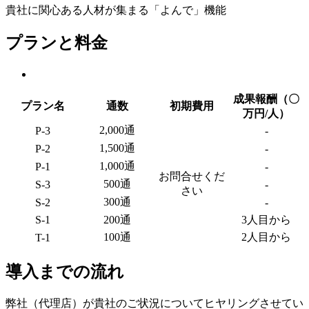
貴社に関心ある人材が集まる「よんで」機能
プランと料金
成果報酬（〇
プラン名
通数
初期費用
万円/人）
2,000通
P-3
-
1,500通
P-2
-
1,000通
P-1
-
お問合せくだ
500通
S-3
-
さい
300通
S-2
-
S-1
200通
3人目から
100通
2人目から
T-1
導入までの流れ
弊社（代理店）が貴社のご状況についてヒヤリングさせてい