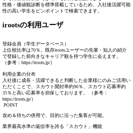
性格・価値観診断を標準搭載しているため、入社後活躍可能
性の高い学生をピンポイントで検索できます。
irootsの利用ユーザ
登録会員（学生データベース）
上位校比率は70％。既存irootsユーザーの先輩・知人の紹介
で登録した前向きなキャリア観を持つ学生に会えます。
（参考：https://iroots.jp/）
利用企業の分布
入社後に成⾧・活躍できると判断した企業様にのみご活用い
ただくことで、スカウト開封率約90％、スカウト応募率約
35％と高い応募率を担保しております。 （参考：
https://iroots.jp/）
POINT
攻め＆待ちの併用で、目的に沿った集客が可能。
業界最高水準の返信率を誇る「スカウト」機能