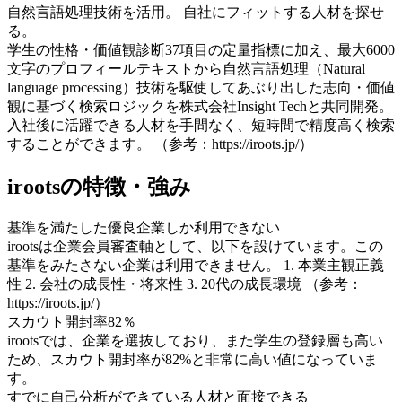
自然言語処理技術を活用。 自社にフィットする人材を探せ
る。
学生の性格・価値観診断37項目の定量指標に加え、最大6000
文字のプロフィールテキストから自然言語処理（Natural
language processing）技術を駆使してあぶり出した志向・価値
観に基づく検索ロジックを株式会社Insight Techと共同開発。
入社後に活躍できる人材を手間なく、短時間で精度高く検索
することができます。 （参考：https://iroots.jp/）
irootsの特徴・強み
基準を満たした優良企業しか利用できない
irootsは企業会員審査軸として、以下を設けています。この
基準をみたさない企業は利用できません。 1. 本業主観正義
性 2. 会社の成長性・将来性 3. 20代の成長環境 （参考：
https://iroots.jp/）
スカウト開封率82％
irootsでは、企業を選抜しており、また学生の登録層も高い
ため、スカウト開封率が82%と非常に高い値になっていま
す。
すでに自己分析ができている人材と面接できる