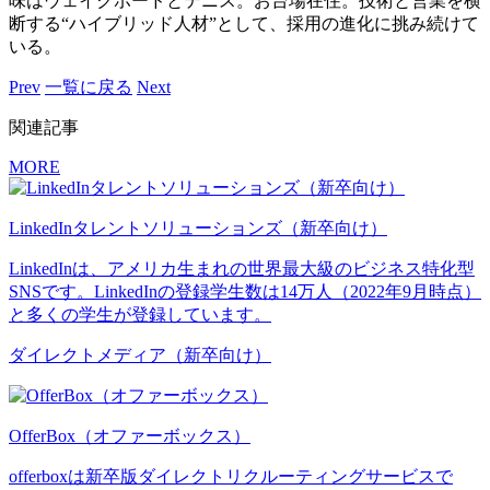
味はウェイクボードとテニス。お台場在住。技術と営業を横
断する“ハイブリッド人材”として、採用の進化に挑み続けて
いる。
Prev
一覧に戻る
Next
関連記事
MORE
LinkedInタレントソリューションズ（新卒向け）
LinkedInは、アメリカ生まれの世界最大級のビジネス特化型
SNSです。LinkedInの登録学生数は14万人（2022年9月時点）
と多くの学生が登録しています。
ダイレクトメディア（新卒向け）
OfferBox（オファーボックス）
offerboxは新卒版ダイレクトリクルーティングサービスで