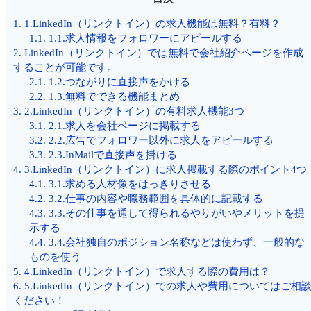
1.
1.LinkedIn（リンクトイン）の求人機能は無料？有料？
1.1.
1.1.求人情報をフォロワーにアピールする
2.
LinkedIn（リンクトイン）では無料で会社紹介ページを作成
することが可能です。
2.1.
1.2.つながりに直接声をかける
2.2.
1.3.無料でできる機能まとめ
3.
2.LinkedIn（リンクトイン）の有料求人機能3つ
3.1.
2.1.求人を会社ページに掲載する
3.2.
2.2.広告でフォロワー以外に求人をアピールする
3.3.
2.3.InMailで直接声を掛ける
4.
3.LinkedIn（リンクトイン）に求人掲載する際のポイント4つ
4.1.
3.1.求める人材像をはっきりさせる
4.2.
3.2.仕事の内容や職務範囲を具体的に記載する
4.3.
3.3.その仕事を通して得られるやりがいやメリットを提
示する
4.4.
3.4.会社独自のポジション名称などは使わず、一般的な
ものを使う
5.
4.LinkedIn（リンクトイン）で求人する際の費用は？
6.
5.LinkedIn（リンクトイン）での求人や費用についてはご相
ください！