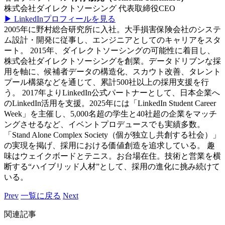
株式会社ダイレクトソーシング 代表取締役CEO
▶︎ LinkedInプロフィールを見る
2005年に野村総合研究所に入社。大手損害保険会社のシステ
ム設計・開発に従事し、エンジニアとしてのキャリアをスタ
ート。 2015年、ダイレクトソーシングの可能性に着目し、
株式会社ダイレクトソーシングを創業。データドリブンな採
用を軸に、候補者データの構造化、スカウト改善、タレント
プール構築などを通じて、累計500社以上の採用支援を行
う。 2017年よりLinkedIn公式パートナーとして、日本企業へ
のLinkedIn活用を支援。2025年には「LinkedIn Student Career
Week」を主催し、5,000名超の学生と40社超の企業をマッチ
ングさせるなど、イベントプロデュースでも実績多数。
「Stand Alone Complex Society（個が独立し共創する社会）」
の実現を掲げ、採用における価値創造を追求している。 趣
味はウェイクボードとテニス。お台場在住。技術と営業を横
断する“ハイブリッド人材”として、採用の進化に挑み続けて
いる。
Prev
一覧に戻る
Next
関連記事