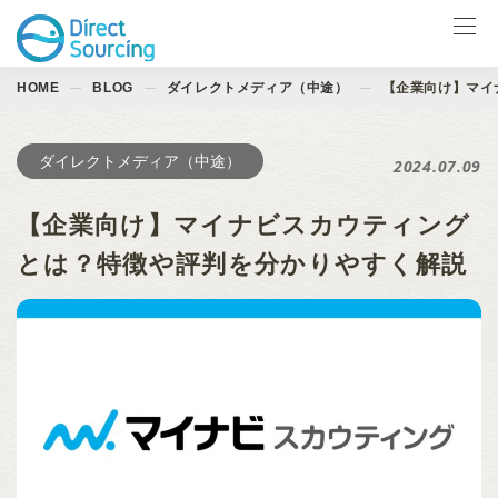
HOME
BLOG
ダイレクトメディア（中途）
【企業向け】マイ
サービス一覧
LinkedIn製品
ダイレクトメディア（中途）
2024.07.09
導入事例
【企業向け】マイナビスカウティング
お役立ち資料
とは？特徴や評判を分かりやすく解説
イベント
ブログ
会社情報
お問合せ ↗