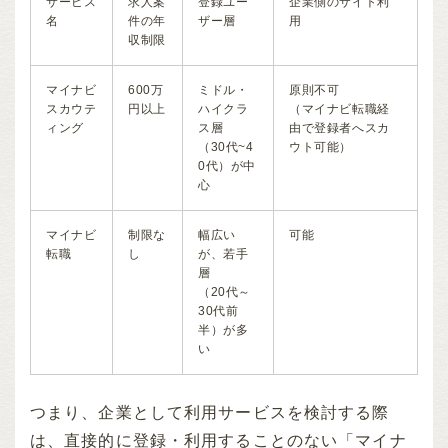
サービス
求人案
登録ユー
企業側のサイト利
名
件の年
ザー層
用
収制限
マイナビ
600万
ミドル・
原則不可
スカウテ
円以上
ハイクラ
（マイナビ転職経
ィング
ス層
由で登録者へスカ
（30代~4
ウト可能）
0代）が中
心
マイナビ
制限な
幅広い
可能
転職
し
が、若手
層
（20代～
30代前
半）が多
い
つまり、企業として利用サービスを検討する際
は、直接的に登録・利用することのない「マイナ