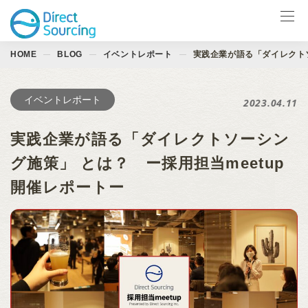
HOME
BLOG
イベントレポート
実践企業が語る「ダイレクトソ
サービス一覧
LinkedIn製品
イベントレポート
2023.04.11
導入事例
実践企業が語る「ダイレクトソーシン
お役立ち資料
グ施策」 とは？ ー採用担当meetup
開催レポートー
イベント
ブログ
会社情報
お問合せ ↗