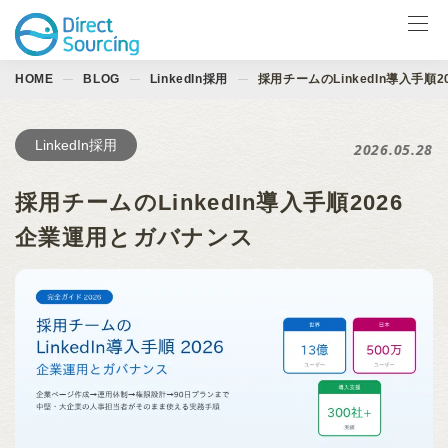
HOME
BLOG
LinkedIn採用
採用チームのLinkedIn導入手順
サービス一覧
LinkedIn製品
LinkedIn採用
2026.05.28
導入事例
採用チームのLinkedIn導入手順2026
お役立ち資料
企業運用とガバナンス
イベント
ブログ
会社情報
お問合せ ↗