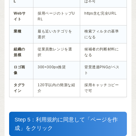
L
は不可
Webサ
採用ページのトップU
https含む完全URL
イト
RL
業種
最も近いカテゴリを
検索フィルタの基準
選択
になる
組織の
従業員数レンジを選
候補者の判断材料に
規模
択
なる
ロゴ画
300×300px推奨
背景透過PNGがベス
像
ト
タグラ
120字以内の簡潔な紹
採用キャッチコピー
イン
介
で可
Step 5：利用規約に同意して「ページを作
成」をクリック