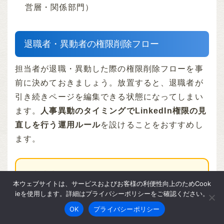
営層・関係部門）
退職者・異動者の権限削除フロー
担当者が退職・異動した際の権限削除フローを事
前に決めておきましょう。放置すると、退職者が
引き続きページを編集できる状態になってしまい
ます。
人事異動のタイミングでLinkedIn権限の見
直しを行う運用ルール
を設けることをおすすめし
ます。
⚡ 退職時チェックリスト
本ウェブサイトは、サービスおよびお客様の利便性向上のためCook
退職通知を受けたら、人事システムへの登録と同時に
ieを使用します。詳細はプライバシーポリシーをご確認ください。
「LinkedIn権限の棚卸し」を行う。最後の出社日まで
OK
プライバシーポリシー
に：（1）ページ管理者から削除、（2）広告アカウ