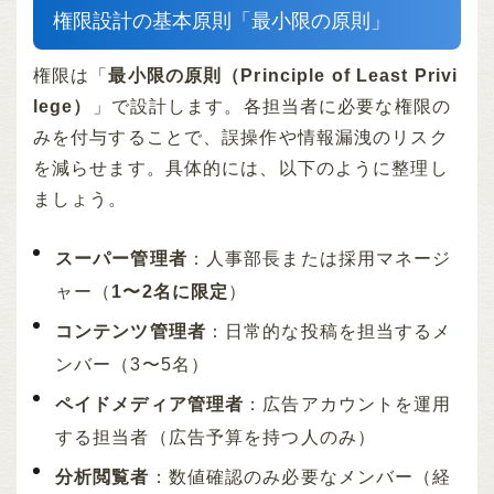
権限設計の基本原則「最小限の原則」
権限は「
最小限の原則（Principle of Least Privi
lege）
」で設計します。各担当者に必要な権限の
みを付与することで、誤操作や情報漏洩のリスク
を減らせます。具体的には、以下のように整理し
ましょう。
スーパー管理者
：人事部長または採用マネージ
ャー（
1〜2名に限定
）
コンテンツ管理者
：日常的な投稿を担当するメ
ンバー（3〜5名）
ペイドメディア管理者
：広告アカウントを運用
する担当者（広告予算を持つ人のみ）
分析閲覧者
：数値確認のみ必要なメンバー（経