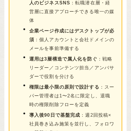
人のビジネスSNS
：転職潜在層・経
営層に直接アプローチできる唯一の媒
体
企業ページ作成にはデスクトップが必
須
：個人アカウントと会社ドメインの
メールを事前準備する
運用は3層構造で属人化を防ぐ
：戦略
リーダー／コンテンツ担当／アンバサ
ダーで役割を分ける
権限は最小限の原則で設計する
：スー
パー管理者は1〜2名に限定し、退職
時の権限削除フローを定義
導入後90日で基盤完成
：週2回投稿×
社員巻き込み施策を並行し、フォロワ