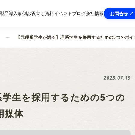
In製品
導入事例
お役立ち資料
イベント
ブログ
会社情報
お問合せ ↗
【元理系学生が語る】理系学生を採用するための5つのポイ
2023.07.19
系学生を採用するための5つの
用媒体