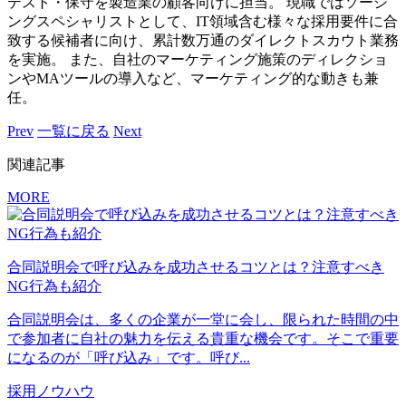
テスト・保守を製造業の顧客向けに担当。 現職ではソーシ
ングスペシャリストとして、IT領域含む様々な採用要件に合
致する候補者に向け、累計数万通のダイレクトスカウト業務
を実施。 また、自社のマーケティング施策のディレクショ
ンやMAツールの導入など、マーケティング的な動きも兼
任。
Prev
一覧に戻る
Next
関連記事
MORE
合同説明会で呼び込みを成功させるコツとは？注意すべき
NG行為も紹介
合同説明会は、多くの企業が一堂に会し、限られた時間の中
で参加者に自社の魅力を伝える貴重な機会です。そこで重要
になるのが「呼び込み」です。呼び...
採用ノウハウ