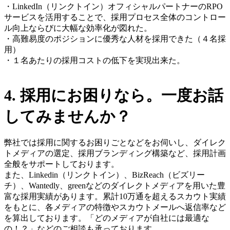
・LinkedIn（リンクトイン）オフィシャルパートナーのRPO
サービスを活用することで、採用プロセス全体のコントロー
ル向上ならびに大幅な効率化が図れた。
・高難易度のポジションに優秀な人材を採用できた（４名採
用）
・１名あたりの採用コストの低下を実現出来た。
4. 採用にお困りなら。一度お話
してみませんか？
弊社では採用に関するお困りごとなどをお伺いし、ダイレク
トメディアの選定、採用ブランディング構築など、採用計画
全般をサポートしております。
また、Linkedin（リンクトイン）、BizReach（ビズリー
チ）、Wantedly、greenなどのダイレクトメディアを用いた豊
富な採用実績があります。累計10万通を超えるスカウト実績
をもとに、各メディアの特徴やスカウトメールへ返信率など
を算出してお
ります。
「どのメディアが自社には最適な
の！？」などのご相談も承っております。