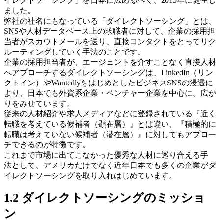
イレクトソーシング」を日本に広めるべく、2015年に誕生し
ました。
弊社の社名にもなっている「ダイレクトソーシング」とは、
SNSや人材データベース上の求職者に対して、企業の採用担
当者がスカウトメールを送り、直接コンタクトをとってリク
ルーティングしていく手法のことです。
企業の採用担当者が、エージェントを介すことなく直接人材
へアプローチするダイレクトソーシングは、LinkedIn（リン
クトイン）やWantedlyをはじめとしたビジネスSNSの浸透に
より、日本でも外資系企業・ベンチャー企業を中心に、広が
りをみせています。
従来の人材紹介や求人メディアなどに登録されている『近く
転職を考えている候補者（顕在層）』とは違い、『積極的に
転職は考えていない候補者（潜在層）』に対してもアプロー
チできるのが特徴です。
これまで市場に出てこなかった優秀な人材に巡り合える手
法として、アメリカだけでなく近年日本でも多くの企業がダ
イレクトソーシングを取り入れはじめています。
1.2 ダイレクトソーシングのミッショ
ン