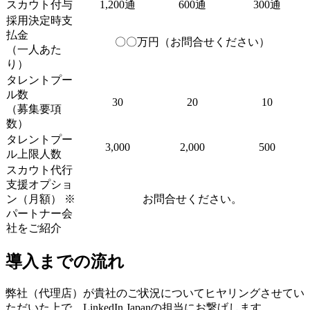
スカウト付与
1,200通
600通
300通
採用決定時支
払金
〇〇万円（お問合せください）
（一人あた
り）
タレントプー
ル数
30
20
10
（募集要項
数）
タレントプー
3,000
2,000
500
ル上限人数
スカウト代行
支援オプショ
ン（月額） ※
お問合せください。
パートナー会
社をご紹介
導入までの流れ
弊社（代理店）が貴社のご状況についてヒヤリングさせてい
ただいた上で、LinkedIn Japanの担当にお繋げします。