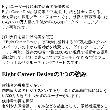
Eightユーザーは現職で活躍する優秀層
Eight Career Designは従来の中途採⽤⼿法とは全く異なる、
全く新たな採⽤プラットフォームです。既存の転職市場には
いない300万⼈超の⼿付かずの⼈物データベースにアプロー
チが可能です。
採用要件を基に候補者を選定
『Eight Career Design』はEightに登録する300万⼈超のビジネ
スパーソンの中から候補者を検索して、ダイレクトにアプロ
ーチが可能。既存の転職市場にはいない現職で活躍する優秀
層に対して、他社に先んじてアプローチができる“プロフェ
ッショナルリクルーティング”サービスです。
Eight Career Designの3つの強み
候補者の⺟集団が多い
国内最⼤級のビジネスSNSであり、既存の転職市場にはいな
い300万人超の手つかずのユーザーがいます。
候補者の質を担保
名刺や⼈脈情報、スキルなどを起点として、候補者選定をし