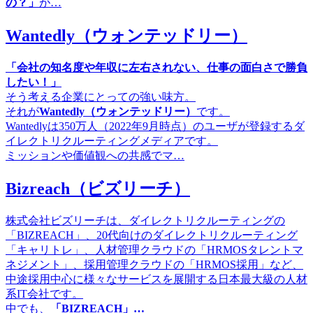
の？」
が…
Wantedly（ウォンテッドリー）
「会社の知名度や年収に左右されない、仕事の面白さで勝負
したい！」
そう考える企業にとっての強い味方。
それが
Wantedly（ウォンテッドリー）
です。
Wantedlyは350万人（2022年9月時点）のユーザが登録するダ
イレクトリクルーティングメディアです。
ミッションや価値観への共感でマ…
Bizreach（ビズリーチ）
株式会社ビズリーチは、ダイレクトリクルーティングの
「BIZREACH」、20代向けのダイレクトリクルーティング
「キャリトレ」、人材管理クラウドの「HRMOSタレントマ
ネジメント」、採用管理クラウドの「HRMOS採用」など、
中途採用中心に様々なサービスを展開する日本最大級の人材
系IT会社です。
中でも、
「BIZREACH」…