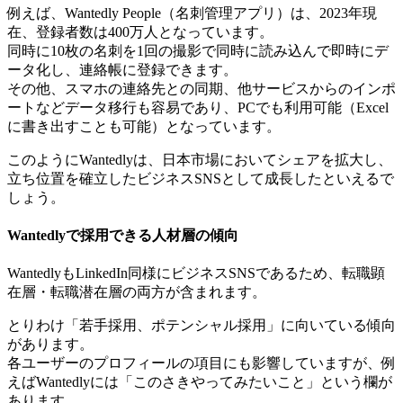
例えば、Wantedly People（名刺管理アプリ）は、2023年現
在、登録者数は400万人となっています。
同時に10枚の名刺を1回の撮影で同時に読み込んで即時にデ
ータ化し、連絡帳に登録できます。
その他、スマホの連絡先との同期、他サービスからのインポ
ートなどデータ移行も容易であり、PCでも利用可能（Excel
に書き出すことも可能）となっています。
このようにWantedlyは、日本市場においてシェアを拡大し、
立ち位置を確立したビジネスSNSとして成長したといえるで
しょう。
Wantedlyで採用できる人材層の傾向
WantedlyもLinkedIn同様にビジネスSNSであるため、転職顕
在層・転職潜在層の両方が含まれます。
とりわけ「若手採用、ポテンシャル採用」に向いている傾向
があります。
各ユーザーのプロフィールの項目にも影響していますが、例
えばWantedlyには「このさきやってみたいこと」という欄が
あります。