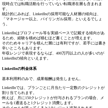
現時点では転職活動を行っていない転職潜在層も含まれま
す。
統計的にみれば、LinkedInの採用可能な人材層の傾向は、
「マネージャー以上、バイリンガル採用」といえるでしょ
う。
LinkedInはプロフィール等を実績ベースで記載する傾向があ
るため、経験を積めば積むほど書くことが増えます。
そのためキャリアを積んだ層には有利ですが、若手には書き
辛いところもあります。
年収レンジで表現するならば、400万円以上の人が多いのが
LinkedInの傾向といえます。
LinkedInの料金体系
基本利用料のみで、成果報酬は発生しません。
LinkedInでは、プランごとに月当たり一定数のクレジットが
割り当てられます。
例えば、月に150クレジットが付与されるプランの場合、メ
ールを1通送ると1クレジット消費します。
そのメールが返ってくると1クレジット追加されます。