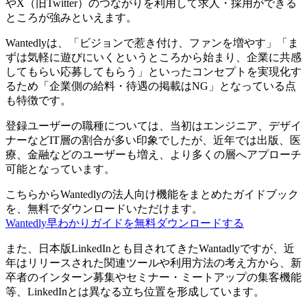
やX（旧Twitter）のつながりを利用して求人・採用ができる
ところが強みといえます。
Wantedlyは、「ビジョンで惹き付け、ファンを増やす」「ま
ずは気軽に遊びにいくというところから始まり、企業に共感
してもらい応募してもらう」といったコンセプトを実現化す
るため「企業側の給料・待遇の掲載はNG」となっている点
も特徴です。
登録ユーザーの職種については、当初はエンジニア、デザイ
ナーなどIT層の割合が多い印象でしたが、近年では出版、医
療、金融などのユーザーも増え、より多くの層へアプローチ
可能となっています。
こちらからWantedlyの法人向け機能をまとめたガイドブック
を、無料でダウンロードいただけます。
Wantedly早わかりガイドを無料ダウンロードする
また、日本版LinkedInとも目されてきたWantadlyですが、近
年はリリースされた関連ツールや利用方法の考え方から、新
卒者のインターン募集やセミナー・ミートアップの集客機能
等、LinkedInとは異なる立ち位置を形成しています。