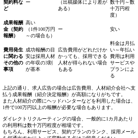
契約料な
ー
（出稿媒体により差が
数千円～数
ど
ある）
十万円程
度）
成果報酬
高い
金（契約
（1件100万円
ー
安い
報酬）
～の場合も）
料金は月払
費用発生
成功報酬の目
広告費用がどれだけか
い～年払い
に関わる
安は採用人材
かっても、採用できる
費用は利用
その他の
の年収の3割
人材が得られない場合
サービスや
事項
が基本
もある
プランによ
る
上記の通り、求人広告の場合は広告費用、人材紹介会社へ支
払う成果報酬（紹介決定報酬）が高額になりがちです。
また人材紹介の際にヘッドハンターなどを利用した場合は、
1件で100万円以上の報酬が必要な場合もあります。
ダイレクトリクルーティングの場合、一般的に1カ月あたり
の利用料は数十万円程度が相場です。
もちろん、利用サービス、契約プランのランク、採用メール